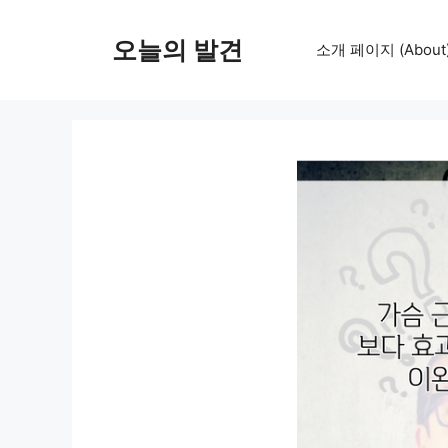
컨
텐
오늘의 발견
소개 페이지 (About
츠
로
건
너
뛰
기