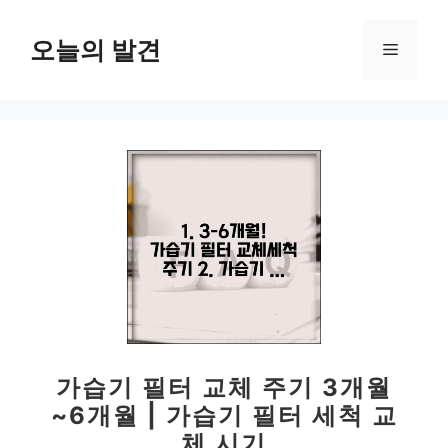
컨
텐
오늘의 발견
메
츠
로
뉴
건
너
뛰
기
가습기 필터 교체 주기 3개월
~6개월 | 가습기 필터 세척 교
체 시기