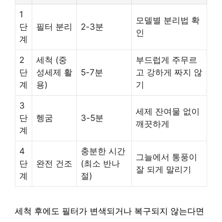
1
모델별 분리법 확
단
필터 분리
2-3분
인
계
2
세척 (중
부드럽게 주무르
단
성세제 활
5-7분
고 강하게 짜지 않
계
용)
기
3
세제 잔여물 없이
단
헹굼
3-5분
깨끗하게
계
4
충분한 시간
그늘에서 통풍이
단
완전 건조
(최소 반나
잘 되게 말리기
계
절)
세척 후에도 필터가 변색되거나 복구되지 않는다면