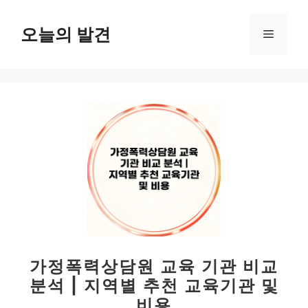
컨
텐
오늘의 발견
메
츠
로
뉴
건
너
뛰
기
가정폭력상담원 교육 기관 비교
분석 | 지역별 추천 교육기관 및
비용