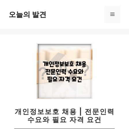
컨
텐
오늘의 발견
메
츠
로
뉴
건
너
뛰
기
개인정보보호 채용 | 전문인력
수요와 필요 자격 요건