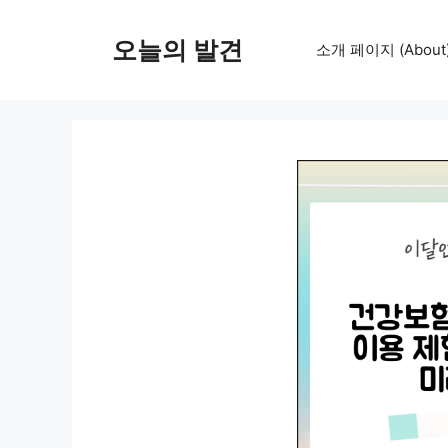
컨
텐
오늘의 발견
소개 페이지 (About
츠
로
건
너
뛰
기