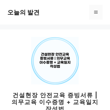
컨
텐
오늘의 발견
메
츠
로
뉴
건
너
뛰
기
건설현장 안전교육 증빙서류 |
의무교육 이수증명 + 교육일지
작성법