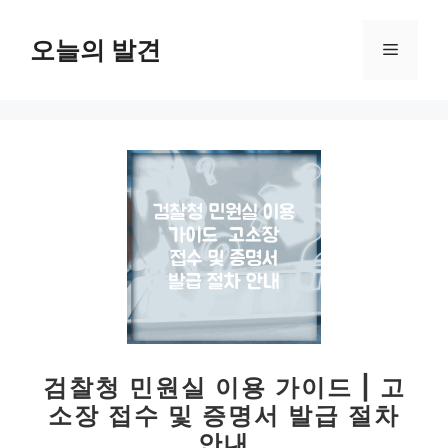
컨
텐
오늘의 발견
메
츠
로
뉴
건
너
뛰
기
검찰청 민원실 이용 가이드 | 고
소장 접수 및 증명서 발급 절차
안내