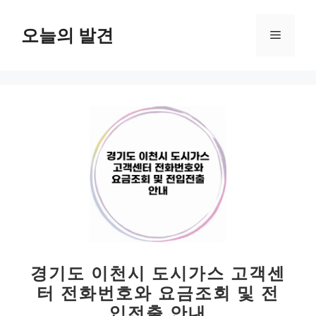
컨
텐
오늘의 발견
메
츠
로
뉴
건
너
뛰
기
경기도 이천시 도시가스 고객센
터 전화번호와 요금조회 및 전
입전출 안내