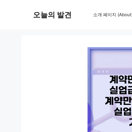
컨
텐
오늘의 발견
소개 페이지 (About
츠
로
건
너
뛰
기