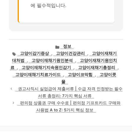
에 필수적입니다.
카
정보
테
태
고양이감기증상
,
고양이건강관리
,
고양이재채기
고
그
대처법
,
고양이재채기원인분석
,
고양이재채기원인치
리
료
,
고양이재채기지속원인감기
,
고양이재채기총정리
,
고양이재채기치료가이드
,
고양이코막힘
,
고양이콧
물
권고사직시 실업급여 제출서류 | 수급 자격 인정받는 필수
서류 총정리: 7가지 핵심 서류
편의점 상품권 구매 수수료 | 편의점 기프트카드 구매와
사용법 A to Z: 5가지 핵심 정보