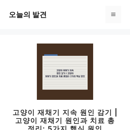
컨
텐
오늘의 발견
메
츠
로
뉴
건
너
뛰
기
고양이 재채기 지속 원인 감기 |
고양이 재채기 원인과 치료 총
정리: 5가지 핵심 원인