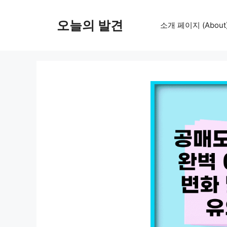
컨
텐
오늘의 발견
소개 페이지 (About
츠
로
건
너
뛰
기