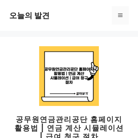
컨
텐
오늘의 발견
메
츠
로
뉴
건
너
뛰
기
공무원연금관리공단 홈페이지
활용법 | 연금 계산 시뮬레이션
| 급여 청구 절차