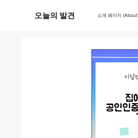
컨
텐
오늘의 발견
소개 페이지 (About
츠
로
건
너
뛰
기