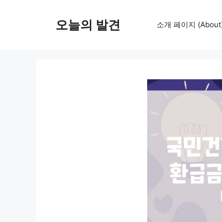
컨
텐
오늘의 발견
소개 페이지 (About
츠
로
건
너
뛰
기