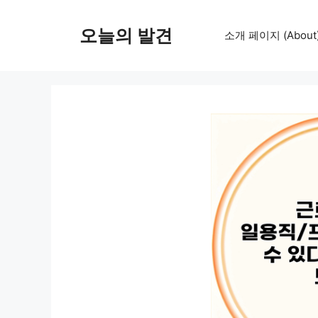
컨
텐
오늘의 발견
소개 페이지 (About
츠
로
건
너
뛰
기