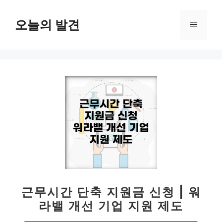
컨
텐
오늘의 발견
메
츠
로
뉴
건
너
뛰
기
근무시간 단축 지원금 신청 | 워
라밸 개선 기업 지원 제도