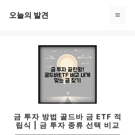
컨
텐
오늘의 발견
메
츠
로
뉴
건
너
뛰
기
금 투자 방법 골드바 금 ETF 적
립식 | 금 투자 종류 선택 비교