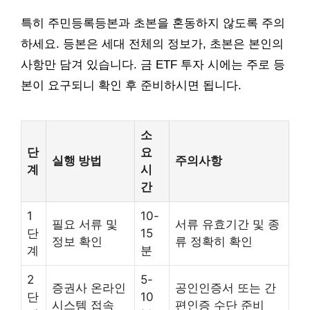
특히 주민등록등본과 초본을 혼동하지 않도록 주의
하세요. 등본은 세대 전체의 정보가, 초본은 본인의
사항만 담겨 있습니다. 금 ETF 투자 시에는 주로 등
본이 요구되니 확인 후 준비하시면 됩니다.
소
단
요
실행 방법
주의사항
계
시
간
1
10-
필요 서류 및
서류 유효기간 및 종
단
15
정보 확인
류 정확히 확인
계
분
2
5-
증권사 온라인
공인인증서 또는 간
단
10
시스템 접속
편인증 수단 준비