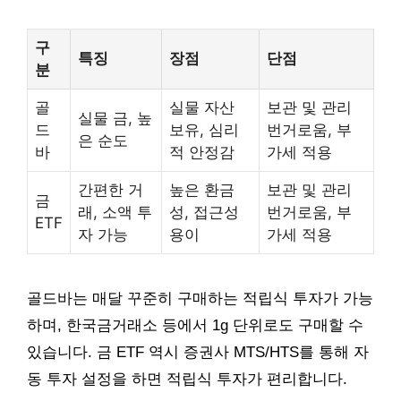
구
특징
장점
단점
분
골
실물 자산
보관 및 관리
실물 금, 높
드
보유, 심리
번거로움, 부
은 순도
바
적 안정감
가세 적용
간편한 거
높은 환금
보관 및 관리
금
래, 소액 투
성, 접근성
번거로움, 부
ETF
자 가능
용이
가세 적용
골드바는 매달 꾸준히 구매하는 적립식 투자가 가능
하며, 한국금거래소 등에서 1g 단위로도 구매할 수
있습니다. 금 ETF 역시 증권사 MTS/HTS를 통해 자
동 투자 설정을 하면 적립식 투자가 편리합니다.