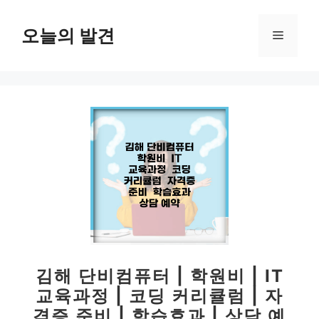
컨
텐
오늘의 발견
메
츠
로
뉴
건
너
뛰
기
김해 단비컴퓨터 | 학원비 | IT
교육과정 | 코딩 커리큘럼 | 자
격증 준비 | 학습효과 | 상담 예