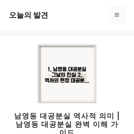
컨
텐
오늘의 발견
메
츠
로
뉴
건
너
뛰
기
남영동 대공분실 역사적 의미 |
남영동 대공분실 완벽 이해 가
이드