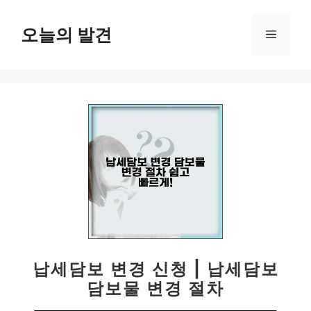
컨
텐
오늘의 발견
메
츠
로
뉴
건
너
뛰
기
납세담보 변경 신청 | 납세담보
담보물 변경 절차