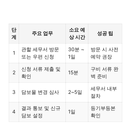
단
소요 예
주요 업무
성공 팁
계
상 시간
관할 세무서 방문
30분 ~
방문 시 사전
1
또는 우편 신청
1일
예약 권장
신청 서류 제출 및
구비 서류 완
2
15분
확인
벽 준비
세무서 내부
3
담보물 변경 심사
2~5일
절차
결과 통보 및 신규
등기부등본
4
1일
담보 설정
확인