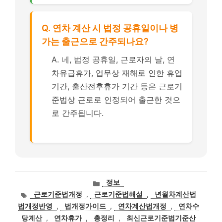
Q. 연차 계산 시 법정 공휴일이나 병
가는 출근으로 간주되나요?
A. 네, 법정 공휴일, 근로자의 날, 연
차유급휴가, 업무상 재해로 인한 휴업
기간, 출산전후휴가 기간 등은 근로기
준법상 근로로 인정되어 출근한 것으
로 간주됩니다.
카
정보
테
태
근로기준법개정
,
근로기준법해설
,
년월차계산법
고
그
법개정반영
,
법개정가이드
,
연차계산법개정
,
연차수
리
당계산
,
연차휴가
,
총정리
,
최신근로기준법기준산