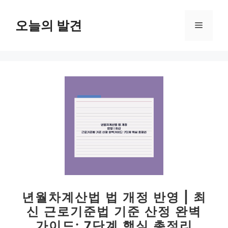
컨
텐
오늘의 발견
메
츠
로
뉴
건
너
뛰
기
년월차계산법 법 개정 반영 | 최
신 근로기준법 기준 산정 완벽
가이드: 7단계 핵심 총정리