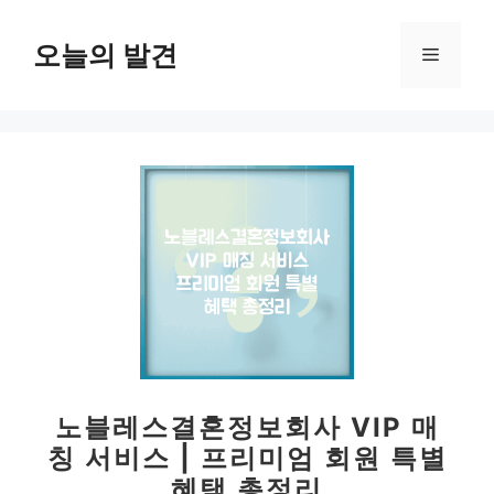
컨
텐
오늘의 발견
메
츠
로
뉴
건
너
뛰
기
노블레스결혼정보회사 VIP 매
칭 서비스 | 프리미엄 회원 특별
혜택 총정리