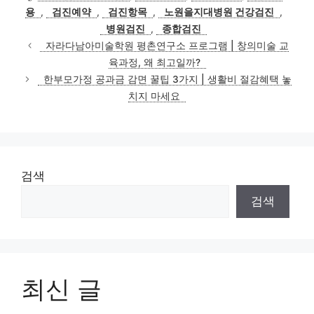
고
그
용
,
검진예약
,
검진항목
,
노원을지대병원 건강검진
,
리
병원검진
,
종합검진
자라다남아미술학원 평촌연구소 프로그램 | 창의미술 교
육과정, 왜 최고일까?
한부모가정 공과금 감면 꿀팁 3가지 | 생활비 절감혜택 놓
치지 마세요
검색
검색
최신 글