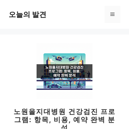
컨
텐
오늘의 발견
메
츠
로
뉴
건
너
뛰
기
노원을지대병원 건강검진 프로
그램: 항목, 비용, 예약 완벽 분
석