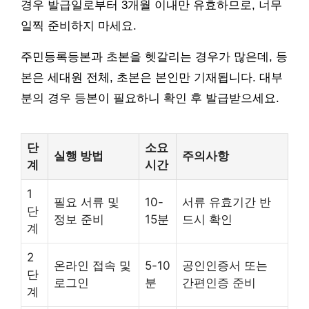
경우 발급일로부터 3개월 이내만 유효하므로, 너무
일찍 준비하지 마세요.
주민등록등본과 초본을 헷갈리는 경우가 많은데, 등
본은 세대원 전체, 초본은 본인만 기재됩니다. 대부
분의 경우 등본이 필요하니 확인 후 발급받으세요.
단
소요
실행 방법
주의사항
계
시간
1
필요 서류 및
10-
서류 유효기간 반
단
정보 준비
15분
드시 확인
계
2
온라인 접속 및
5-10
공인인증서 또는
단
로그인
분
간편인증 준비
계