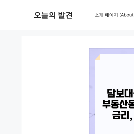
컨
텐
오늘의 발견
소개 페이지 (About
츠
로
건
너
뛰
기