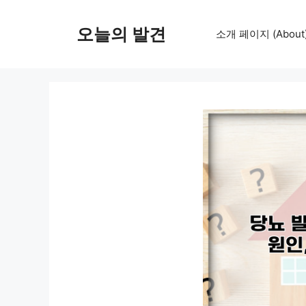
컨
텐
오늘의 발견
소개 페이지 (About
츠
로
건
너
뛰
기