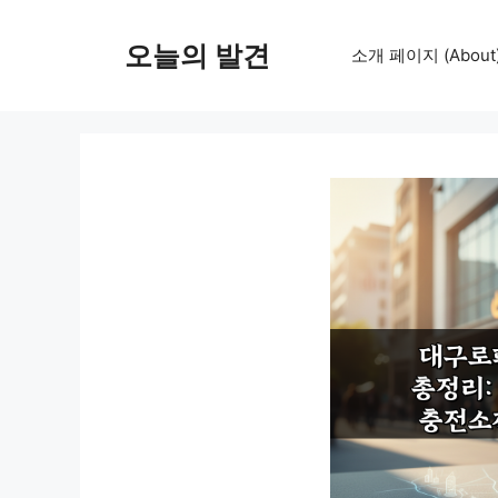
컨
텐
오늘의 발견
소개 페이지 (About
츠
로
건
너
뛰
기