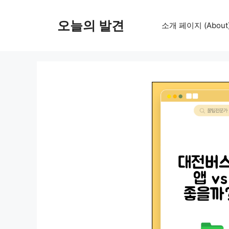
컨
텐
오늘의 발견
소개 페이지 (About
츠
로
건
너
뛰
기