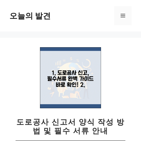
컨
텐
오늘의 발견
메
츠
로
뉴
건
너
뛰
기
도로공사 신고서 양식 작성 방
법 및 필수 서류 안내