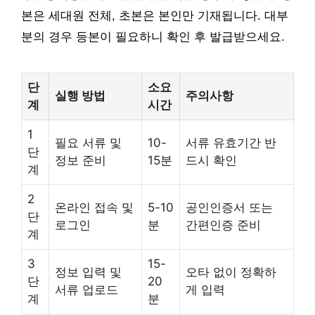
본은 세대원 전체, 초본은 본인만 기재됩니다. 대부
분의 경우 등본이 필요하니 확인 후 발급받으세요.
단
소요
실행 방법
주의사항
계
시간
1
필요 서류 및
10-
서류 유효기간 반
단
정보 준비
15분
드시 확인
계
2
온라인 접속 및
5-10
공인인증서 또는
단
로그인
분
간편인증 준비
계
3
15-
정보 입력 및
오타 없이 정확하
단
20
서류 업로드
게 입력
계
분