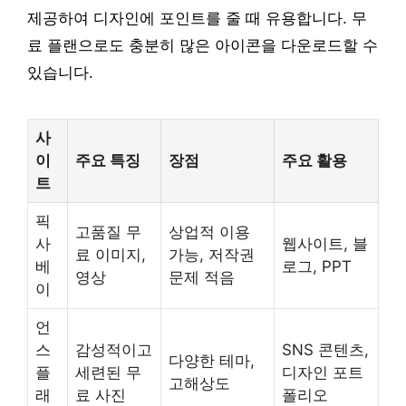
제공하여 디자인에 포인트를 줄 때 유용합니다. 무
료 플랜으로도 충분히 많은 아이콘을 다운로드할 수
있습니다.
사
이
주요 특징
장점
주요 활용
트
픽
고품질 무
상업적 이용
사
웹사이트, 블
료 이미지,
가능, 저작권
베
로그, PPT
영상
문제 적음
이
언
스
감성적이고
SNS 콘텐츠,
다양한 테마,
플
세련된 무
디자인 포트
고해상도
래
료 사진
폴리오