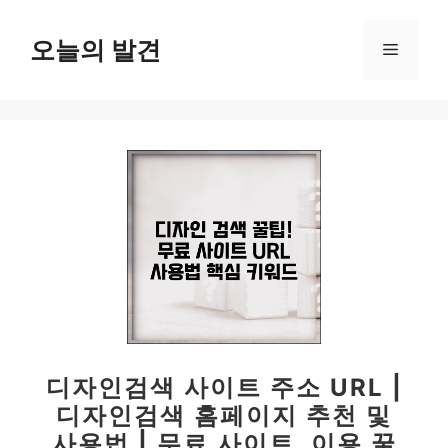
컨
텐
오늘의 발견
메
츠
로
뉴
건
너
뛰
기
디자인검색 사이트 주소 URL |
디자인검색 홈페이지 추천 및
사용법 | 무료 사이트, 이용 꿀