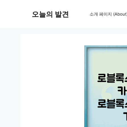
컨
텐
오늘의 발견
소개 페이지 (About
츠
로
건
너
뛰
기