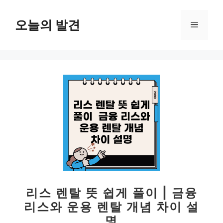
컨
텐
오늘의 발견
메
츠
로
뉴
건
너
뛰
기
리스 렌탈 뜻 쉽게 풀이 | 금융
리스와 운용 렌탈 개념 차이 설
명