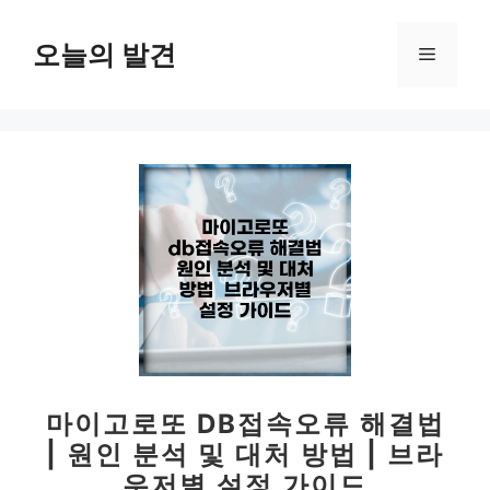
컨
텐
오늘의 발견
메
츠
로
뉴
건
너
뛰
기
마이고로또 DB접속오류 해결법
| 원인 분석 및 대처 방법 | 브라
우저별 설정 가이드