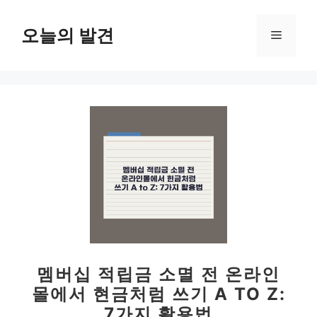
컨
텐
오늘의 발견
메
츠
로
뉴
건
너
뛰
기
멤버십 적립금 소멸 전 온라인
몰에서 현금처럼 쓰기 A TO Z:
7가지 활용법