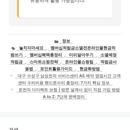
유용하게 활용 가능합니다.
카
정보
테
태
놓치지마세요
,
멤버십적립금소멸전온라인몰현금처
고
그
럼쓰기
,
멤버십혜택총정리
,
미리알아두기
,
소멸예정
리
적립금
,
스마트쇼핑전략
,
온라인몰쇼핑팁
,
적립금사
용법
,
포인트활용가이드
,
현금화방법
대구 수성구 삼성전자 서비스센터 AS 예약 영업시간 고객
센터 수리비용 핸드폰수리 총정리: 7가지 핵심 정보
운전자 다이렉트 보험 | 방문 설계사 없이 직접 가입 방법
A to Z: 7단계 완벽정리
검색