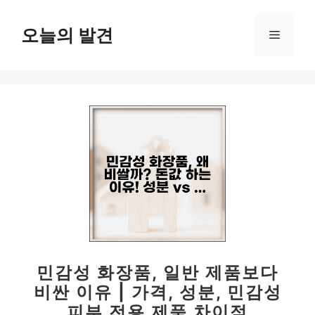
컨
텐
오늘의 발견
메
츠
로
뉴
건
너
뛰
기
민감성 화장품, 일반 제품보다
비싼 이유 | 가격, 성분, 민감성
피부 전용 제품 차이점