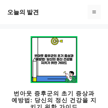
컨
텐
오늘의 발견
메
츠
로
뉴
건
너
뛰
기
번아웃 증후군의 초기 증상과
예방법: 당신의 정신 건강을 지
키기 위한 가이드