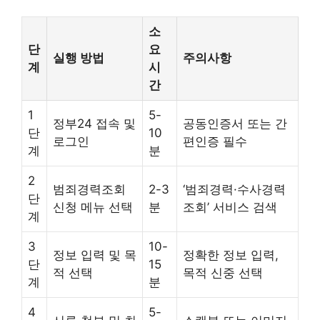
소
단
요
실행 방법
주의사항
계
시
간
1
5-
정부24 접속 및
공동인증서 또는 간
단
10
로그인
편인증 필수
계
분
2
범죄경력조회
2-3
‘범죄경력·수사경력
단
신청 메뉴 선택
분
조회’ 서비스 검색
계
3
10-
정보 입력 및 목
정확한 정보 입력,
단
15
적 선택
목적 신중 선택
계
분
4
5-