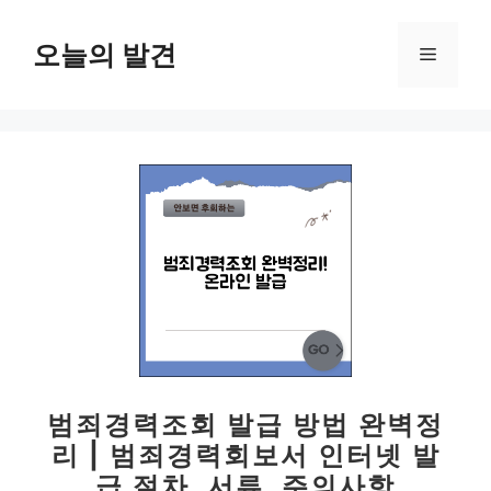
컨
텐
오늘의 발견
메
츠
로
뉴
건
너
뛰
기
범죄경력조회 발급 방법 완벽정
리 | 범죄경력회보서 인터넷 발
급 절차, 서류, 주의사항