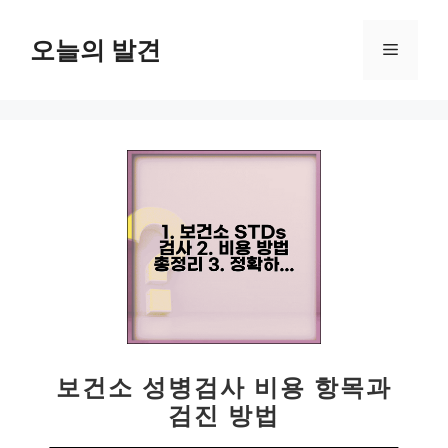
컨
텐
오늘의 발견
메
츠
로
뉴
건
너
뛰
기
보건소 성병검사 비용 항목과
검진 방법