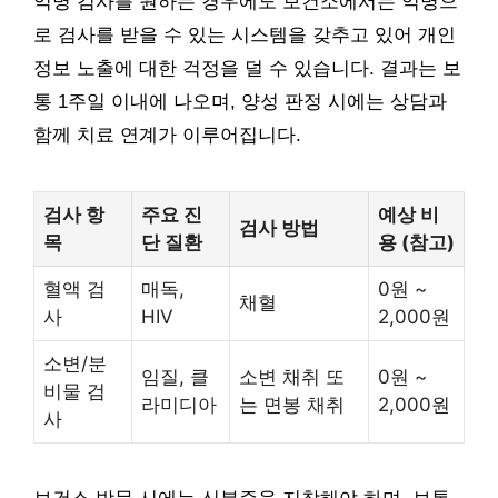
익명 검사를 원하는 경우에도 보건소에서는 익명으
로 검사를 받을 수 있는 시스템을 갖추고 있어 개인
정보 노출에 대한 걱정을 덜 수 있습니다. 결과는 보
통 1주일 이내에 나오며, 양성 판정 시에는 상담과
함께 치료 연계가 이루어집니다.
검사 항
주요 진
예상 비
검사 방법
목
단 질환
용 (참고)
혈액 검
매독,
0원 ~
채혈
사
HIV
2,000원
소변/분
임질, 클
소변 채취 또
0원 ~
비물 검
라미디아
는 면봉 채취
2,000원
사