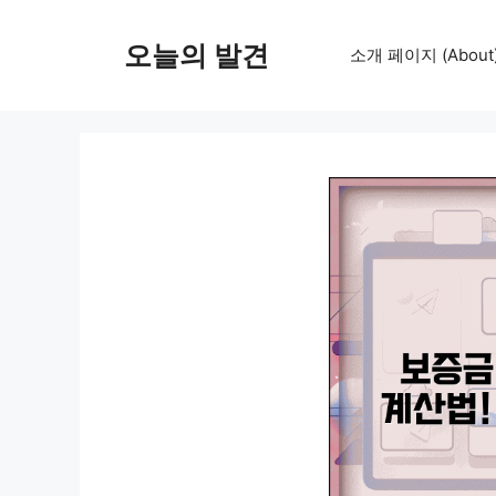
컨
텐
오늘의 발견
소개 페이지 (About
츠
로
건
너
뛰
기