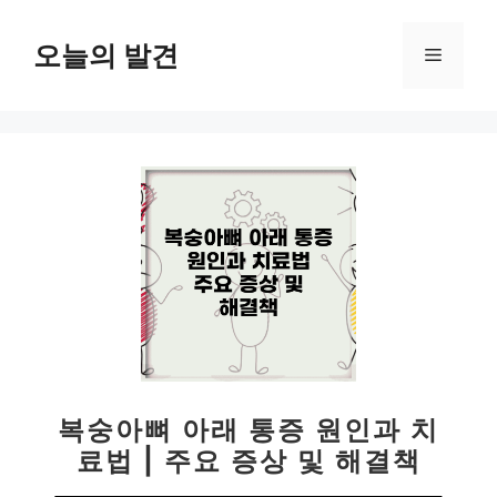
컨
텐
오늘의 발견
메
츠
로
뉴
건
너
뛰
기
복숭아뼈 아래 통증 원인과 치
료법 | 주요 증상 및 해결책