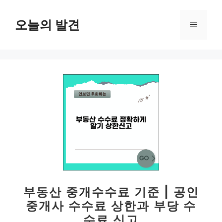
컨
텐
오늘의 발견
메
츠
로
뉴
건
너
뛰
기
부동산 중개수수료 기준 | 공인
중개사 수수료 상한과 부당 수
수료 신고