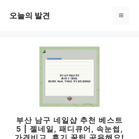
컨
텐
오늘의 발견
메
츠
로
뉴
건
너
뛰
기
부산 남구 네일샵 추천 베스트
5 | 젤네일, 패디큐어, 속눈썹,
가격비교, 후기 꿀팁 공유해요!