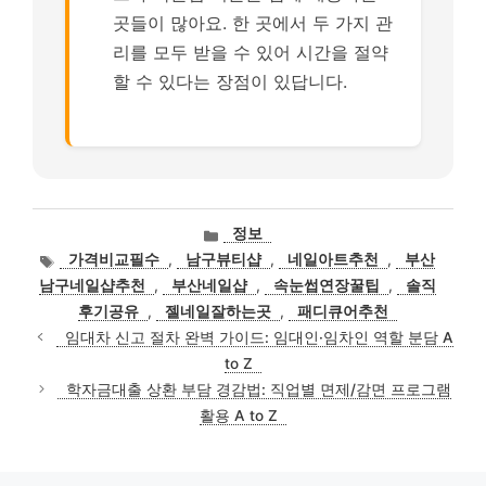
곳들이 많아요. 한 곳에서 두 가지 관
리를 모두 받을 수 있어 시간을 절약
할 수 있다는 장점이 있답니다.
카
정보
테
태
가격비교필수
,
남구뷰티샵
,
네일아트추천
,
부산
고
그
남구네일샵추천
,
부산네일샵
,
속눈썹연장꿀팁
,
솔직
리
후기공유
,
젤네일잘하는곳
,
패디큐어추천
임대차 신고 절차 완벽 가이드: 임대인·임차인 역할 분담 A
to Z
학자금대출 상환 부담 경감법: 직업별 면제/감면 프로그램
활용 A to Z