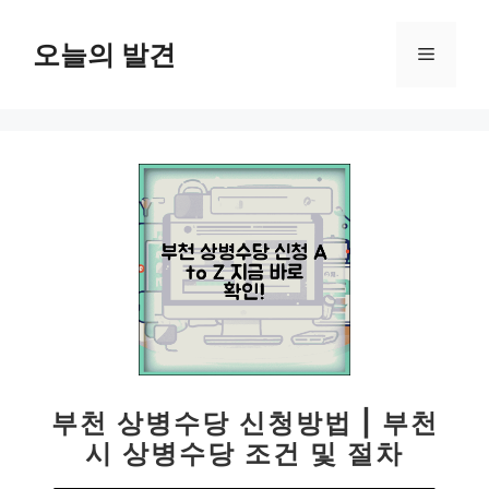
컨
텐
오늘의 발견
메
츠
로
뉴
건
너
뛰
기
부천 상병수당 신청방법 | 부천
시 상병수당 조건 및 절차