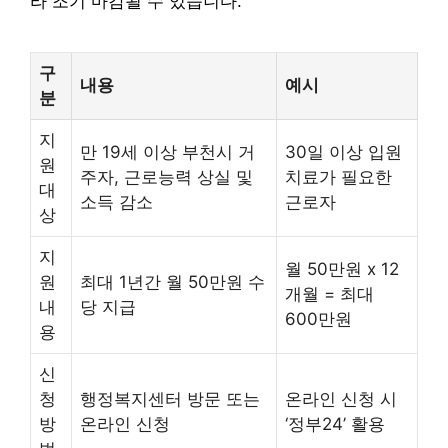
라 조기 마감될 수 있습니다.
구
내용
예시
분
지
만 19세 이상 부천시 거
30일 이상 입원
원
주자, 근로능력 상실 및
치료가 필요한
대
소득 감소
근로자
상
지
월 50만원 x 12
원
최대 1년간 월 50만원 수
개월 = 최대
내
당 지급
600만원
용
신
청
행정복지센터 방문 또는
온라인 신청 시
방
온라인 신청
‘정부24’ 활용