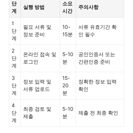
단
소요
실행 방법
주의사항
계
시간
1
필요 서류 및
10-
서류 유효기간 확
단
정보 준비
15분
인 필수
계
2
온라인 접속 및
5-10
공인인증서 또는
단
로그인
분
간편인증 준비
계
3
15-
정보 입력 및
정확한 정보 입력
단
20
서류 업로드
확인
계
분
4
최종 검토 및
5-10
단
제출 전 최종 확인
제출
분
계