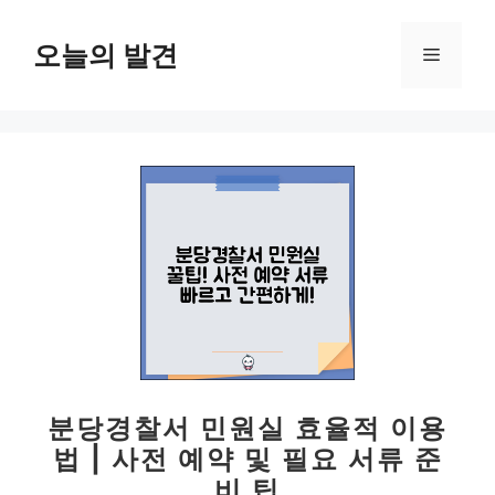
컨
텐
오늘의 발견
메
츠
로
뉴
건
너
뛰
기
분당경찰서 민원실 효율적 이용
법 | 사전 예약 및 필요 서류 준
비 팁