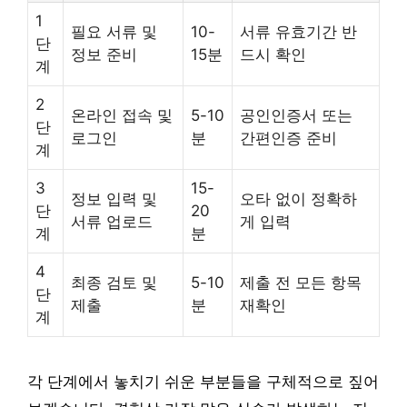
1
필요 서류 및
10-
서류 유효기간 반
단
정보 준비
15분
드시 확인
계
2
온라인 접속 및
5-10
공인인증서 또는
단
로그인
분
간편인증 준비
계
3
15-
정보 입력 및
오타 없이 정확하
단
20
서류 업로드
게 입력
계
분
4
최종 검토 및
5-10
제출 전 모든 항목
단
제출
분
재확인
계
각 단계에서 놓치기 쉬운 부분들을 구체적으로 짚어