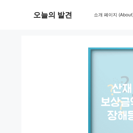
컨
텐
오늘의 발견
소개 페이지 (About
츠
로
건
너
뛰
기