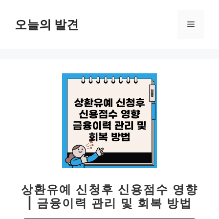
컨
텐
오늘의 발견
메
츠
로
뉴
건
너
뛰
기
상환유예 신청후 신용점수 영향
| 금융이력 관리 및 회복 방법