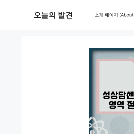
컨
텐
오늘의 발견
소개 페이지 (About
츠
로
건
너
뛰
기