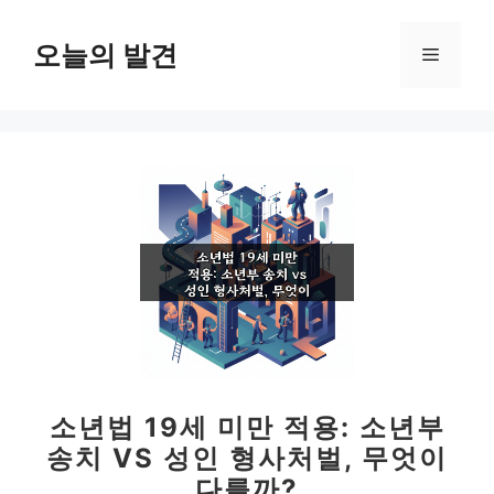
컨
텐
오늘의 발견
메
츠
로
뉴
건
너
뛰
기
소년법 19세 미만 적용: 소년부
송치 VS 성인 형사처벌, 무엇이
다를까?