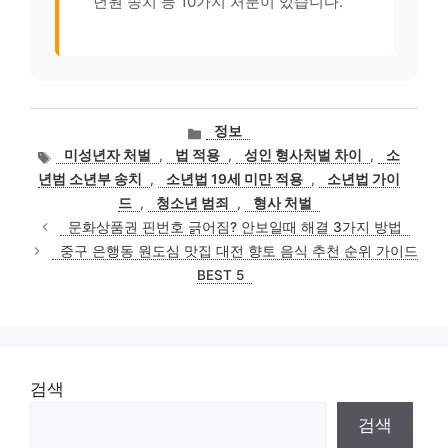
년원 송치 등 10가지 처분이 있습니다.
카
정보
테
태
미성년자 처벌
,
법 적용
,
성인 형사처벌 차이
,
소
고
그
년범 소년부 송치
,
소년법 19세 미만 적용
,
소년법 가이
리
드
,
청소년 범죄
,
형사 처벌
문화상품권 핀번호 긁어짐? 안보일때 해결 3가지 방법
중구 은행동 원도심 맛집 대전 향토 음식 추천 순위 가이드
BEST 5
검색
검색