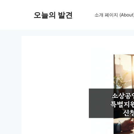
컨
텐
오늘의 발견
소개 페이지 (About
츠
로
건
너
뛰
기