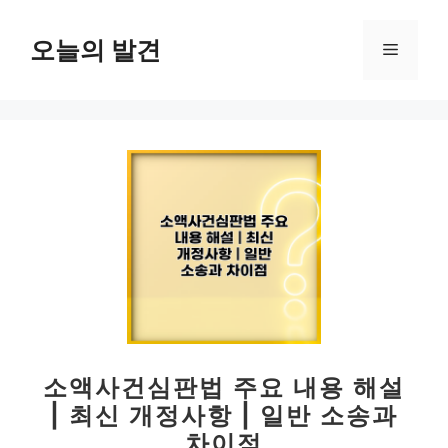
컨
텐
오늘의 발견
메
츠
로
뉴
건
너
뛰
기
소액사건심판법 주요 내용 해설
| 최신 개정사항 | 일반 소송과
차이점